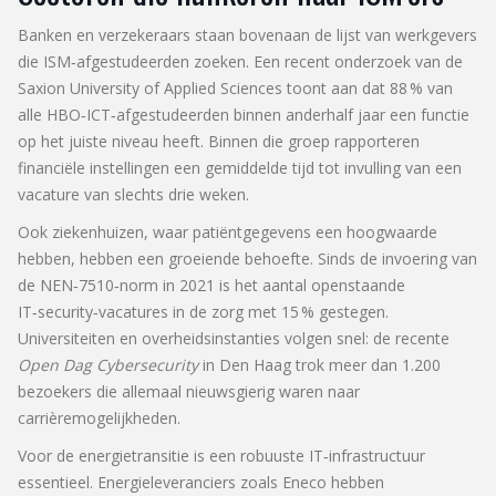
Banken en verzekeraars staan bovenaan de lijst van werkgevers
die ISM‑afgestudeerden zoeken. Een recent onderzoek van de
Saxion University of Applied Sciences
toont aan dat 88 % van
alle HBO‑ICT‑afgestudeerden binnen anderhalf jaar een functie
op het juiste niveau heeft. Binnen die groep rapporteren
financiële instellingen een gemiddelde tijd tot invulling van een
vacature van slechts drie weken.
Ook ziekenhuizen, waar patiëntgegevens een hoogwaarde
hebben, hebben een groeiende behoefte. Sinds de invoering van
de NEN‑7510‑norm in 2021 is het aantal openstaande
IT‑security‑vacatures in de zorg met 15 % gestegen.
Universiteiten en overheidsinstanties volgen snel: de recente
Open Dag Cybersecurity
in Den Haag trok meer dan 1.200
bezoekers die allemaal nieuwsgierig waren naar
carrièremogelijkheden.
Voor de energietransitie is een robuuste IT‑infrastructuur
essentieel. Energieleveranciers zoals
Eneco
hebben