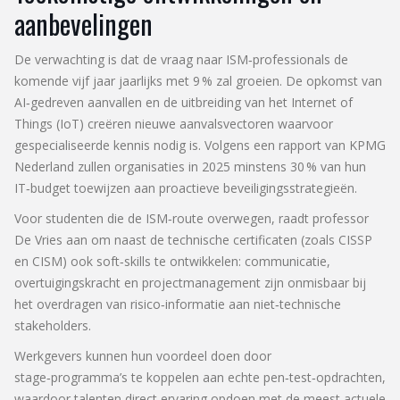
aanbevelingen
De verwachting is dat de vraag naar ISM‑professionals de
komende vijf jaar jaarlijks met 9 % zal groeien. De opkomst van
AI‑gedreven aanvallen en de uitbreiding van het Internet of
Things (IoT) creëren nieuwe aanvalsvectoren waarvoor
gespecialiseerde kennis nodig is. Volgens een rapport van
KPMG
Nederland
zullen organisaties in 2025 minstens 30 % van hun
IT‑budget toewijzen aan proactieve beveiligingsstrategieën.
Voor studenten die de ISM‑route overwegen, raadt professor
De Vries aan om naast de technische certificaten (zoals CISSP
en CISM) ook soft‑skills te ontwikkelen: communicatie,
overtuigingskracht en projectmanagement zijn onmisbaar bij
het overdragen van risico‑informatie aan niet‑technische
stakeholders.
Werkgevers kunnen hun voordeel doen door
stage‑programma’s te koppelen aan echte pen‑test‑opdrachten,
waardoor talenten direct ervaring opdoen met de meest actuele