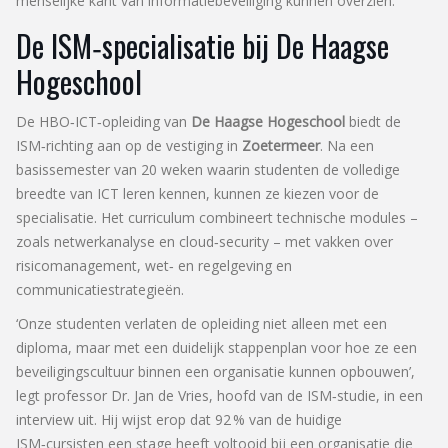
menselijke kant van informatiebeveiliging kunnen overzien.
De ISM‑specialisatie bij De Haagse
Hogeschool
De HBO‑ICT‑opleiding van
De Haagse Hogeschool
biedt de
ISM‑richting aan op de vestiging in
Zoetermeer
. Na een
basissemester van 20 weken waarin studenten de volledige
breedte van ICT leren kennen, kunnen ze kiezen voor de
specialisatie. Het curriculum combineert technische modules –
zoals netwerkanalyse en cloud‑security – met vakken over
risicomanagement, wet‑ en regelgeving en
communicatiestrategieën.
‘Onze studenten verlaten de opleiding niet alleen met een
diploma, maar met een duidelijk stappenplan voor hoe ze een
beveiligingscultuur binnen een organisatie kunnen opbouwen’,
legt
professor Dr. Jan de Vries
, hoofd van de ISM‑studie, in een
interview uit. Hij wijst erop dat 92 % van de huidige
ISM‑cursisten een stage heeft voltooid bij een organisatie die