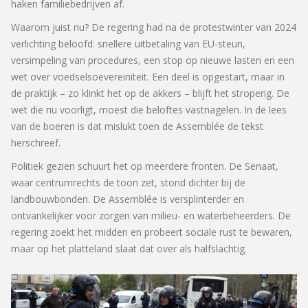
haken familiebedrijven af.
Waarom juist nu? De regering had na de protestwinter van 2024
verlichting beloofd: snellere uitbetaling van EU-steun,
versimpeling van procedures, een stop op nieuwe lasten en een
wet over voedselsoevereiniteit. Een deel is opgestart, maar in
de praktijk – zo klinkt het op de akkers – blijft het stroperig. De
wet die nu voorligt, moest die beloftes vastnagelen. In de lees
van de boeren is dat mislukt toen de Assemblée de tekst
herschreef.
Politiek gezien schuurt het op meerdere fronten. De Senaat,
waar centrumrechts de toon zet, stond dichter bij de
landbouwbonden. De Assemblée is versplinterder en
ontvankelijker voor zorgen van milieu- en waterbeheerders. De
regering zoekt het midden en probeert sociale rust te bewaren,
maar op het platteland slaat dat over als halfslachtig.