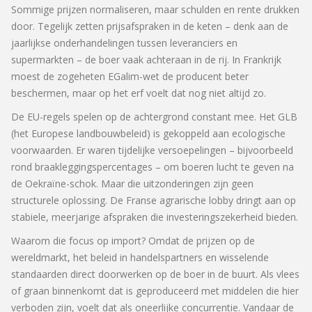
Sommige prijzen normaliseren, maar schulden en rente drukken
door. Tegelijk zetten prijsafspraken in de keten – denk aan de
jaarlijkse onderhandelingen tussen leveranciers en
supermarkten – de boer vaak achteraan in de rij. In Frankrijk
moest de zogeheten EGalim-wet de producent beter
beschermen, maar op het erf voelt dat nog niet altijd zo.
De EU-regels spelen op de achtergrond constant mee. Het GLB
(het Europese landbouwbeleid) is gekoppeld aan ecologische
voorwaarden. Er waren tijdelijke versoepelingen – bijvoorbeeld
rond braakleggingspercentages – om boeren lucht te geven na
de Oekraïne-schok. Maar die uitzonderingen zijn geen
structurele oplossing. De Franse agrarische lobby dringt aan op
stabiele, meerjarige afspraken die investeringszekerheid bieden.
Waarom die focus op import? Omdat de prijzen op de
wereldmarkt, het beleid in handelspartners en wisselende
standaarden direct doorwerken op de boer in de buurt. Als vlees
of graan binnenkomt dat is geproduceerd met middelen die hier
verboden zijn, voelt dat als oneerlijke concurrentie. Vandaar de