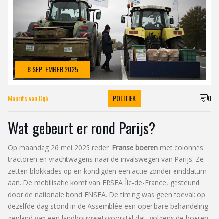
8 SEPTEMBER 2025
Maurits van Dijk
POLITIEK
0
Wat gebeurt er rond Parijs?
Op maandag 26 mei 2025 reden
Franse boeren
met colonnes
tractoren en vrachtwagens naar de invalswegen van Parijs. Ze
zetten blokkades op en kondigden een actie zonder einddatum
aan. De mobilisatie komt van FRSEA Île-de-France, gesteund
door de nationale bond FNSEA. De timing was geen toeval: op
dezelfde dag stond in de Assemblée een openbare behandeling
gepland van een landbouwwetsvoorstel dat, volgens de boeren,