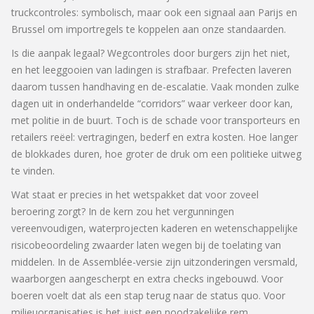
truckcontroles: symbolisch, maar ook een signaal aan Parijs en
Brussel om importregels te koppelen aan onze standaarden.
Is die aanpak legaal? Wegcontroles door burgers zijn het niet,
en het leeggooien van ladingen is strafbaar. Prefecten laveren
daarom tussen handhaving en de-escalatie. Vaak monden zulke
dagen uit in onderhandelde “corridors” waar verkeer door kan,
met politie in de buurt. Toch is de schade voor transporteurs en
retailers reëel: vertragingen, bederf en extra kosten. Hoe langer
de blokkades duren, hoe groter de druk om een politieke uitweg
te vinden.
Wat staat er precies in het wetspakket dat voor zoveel
beroering zorgt? In de kern zou het vergunningen
vereenvoudigen, waterprojecten kaderen en wetenschappelijke
risicobeoordeling zwaarder laten wegen bij de toelating van
middelen. In de Assemblée-versie zijn uitzonderingen versmald,
waarborgen aangescherpt en extra checks ingebouwd. Voor
boeren voelt dat als een stap terug naar de status quo. Voor
milieuorganisaties is het juist een noodzakelijke rem.