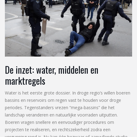
De inzet: water, middelen en
marktregels
Water is het eerste grote dossier. In droge regio’s willen boeren
bassins en reservoirs om regen vast te houden voor droge
periodes. Tegenstanders vrezen “mega-bassins” die het
landschap veranderen en natuurlijke voorraden uitputten.
Boeren vragen snellere en eenvoudiger procedures om
projecten te realiseren, en rechtszekerheid zodra een
vergunning rond is. Nu kan één bezwaar of aanvullende studie