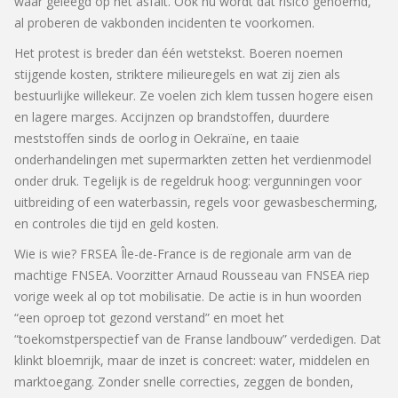
waar geleegd op het asfalt. Ook nu wordt dat risico genoemd,
al proberen de vakbonden incidenten te voorkomen.
Het protest is breder dan één wetstekst. Boeren noemen
stijgende kosten, striktere milieuregels en wat zij zien als
bestuurlijke willekeur. Ze voelen zich klem tussen hogere eisen
en lagere marges. Accijnzen op brandstoffen, duurdere
meststoffen sinds de oorlog in Oekraïne, en taaie
onderhandelingen met supermarkten zetten het verdienmodel
onder druk. Tegelijk is de regeldruk hoog: vergunningen voor
uitbreiding of een waterbassin, regels voor gewasbescherming,
en controles die tijd en geld kosten.
Wie is wie? FRSEA Île-de-France is de regionale arm van de
machtige FNSEA. Voorzitter Arnaud Rousseau van FNSEA riep
vorige week al op tot mobilisatie. De actie is in hun woorden
“een oproep tot gezond verstand” en moet het
“toekomstperspectief van de Franse landbouw” verdedigen. Dat
klinkt bloemrijk, maar de inzet is concreet: water, middelen en
marktoegang. Zonder snelle correcties, zeggen de bonden,